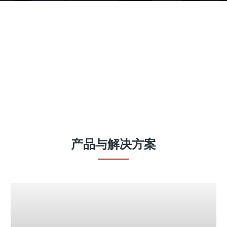
产品
产品与解决方案
Fronius iWave 智能化全能型焊接平台
# 您的焊接挑战是什么