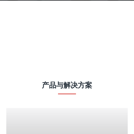
产品
产品与解决方案
Fronius iWave 智能化全能型焊接平台
# 您的焊接挑战是什么