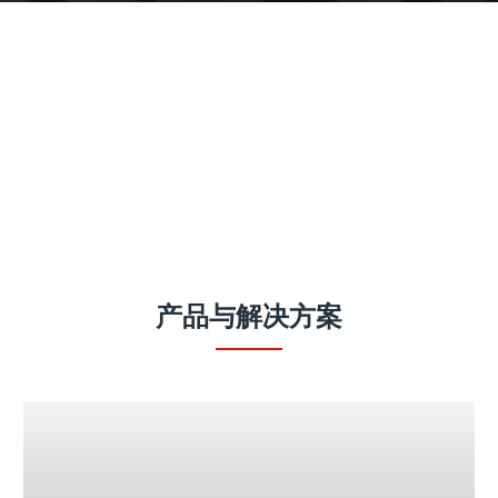
产品
产品与解决方案
Fronius iWave 智能化全能型焊接平台
# 您的焊接挑战是什么