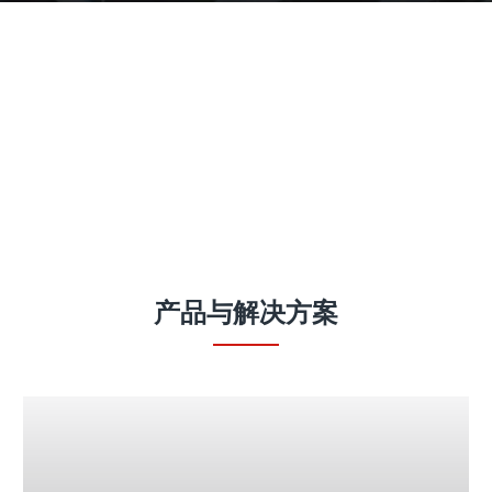
产品
产品与解决方案
Fronius iWave 智能化全能型焊接平台
# 您的焊接挑战是什么