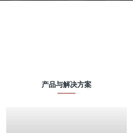
产品
产品与解决方案
Fronius iWave 智能化全能型焊接平台
# 您的焊接挑战是什么