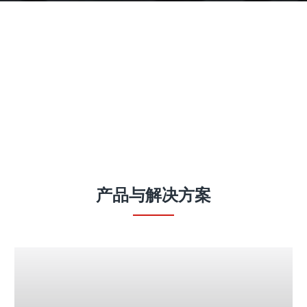
产品
产品与解决方案
Fronius iWave 智能化全能型焊接平台
# 您的焊接挑战是什么