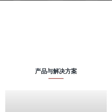
产品
产品与解决方案
Fronius iWave 智能化全能型焊接平台
# 您的焊接挑战是什么