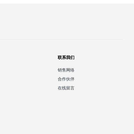
三十而立 向新而生 | 科盈·福尼斯三十周年全
员大会圆满召开！
2026年06月23日
喜报｜科盈·福尼斯智能装备荣获和胜股份
2025年度优秀供应商！
联系我们
2026年04月20日
销售网络
合作伙伴
在线留言